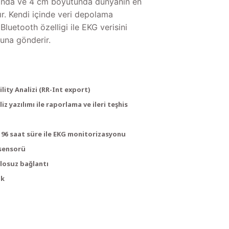
gında ve 4 cm boyutunda dünyanın en
ır. Kendi içinde veri depolama
 Bluetooth özelligi ile EKG verisini
una gönderir.
lity Analizi (RR-Int export)
iz yazılımı ile raporlama ve ileri teşhis
e 96 saat süre ile EKG monitorizasyonu
 sensorü
losuz bağlantı
ik