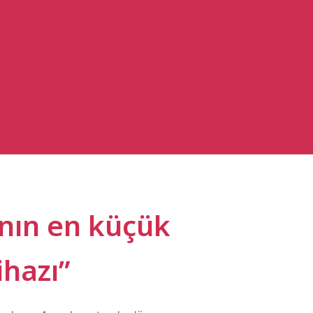
nın en küçük
ihazı”