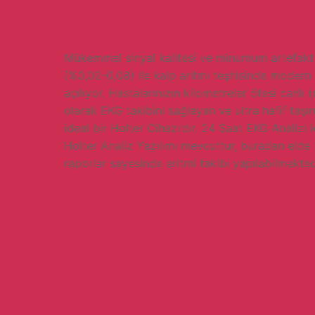
Mükemmel sinyal kalitesi ve minumum artefakt
(%0,02-0,08) ile kalp aritmi teşhisinde modern 
açılıyor. Hastalarınızın kilometreler ötesi canlı (
olarak EKG takibini sağlayan ve ultra hafif taşı
ideal bir Holter Cihazı’dır. 24 Saat EKG Analizi i
Holter Analiz Yazılımı mevcuttur, buradan elde 
raporlar sayesinde aritmi takibi yapılabilmekted