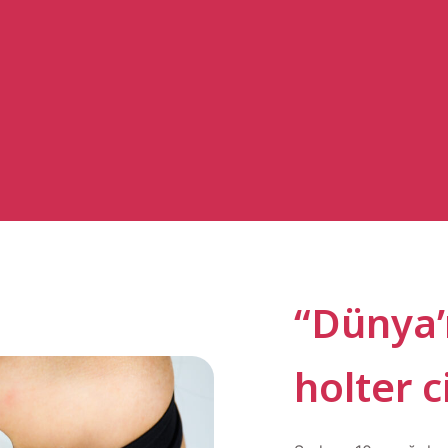
“Dünya’
holter c