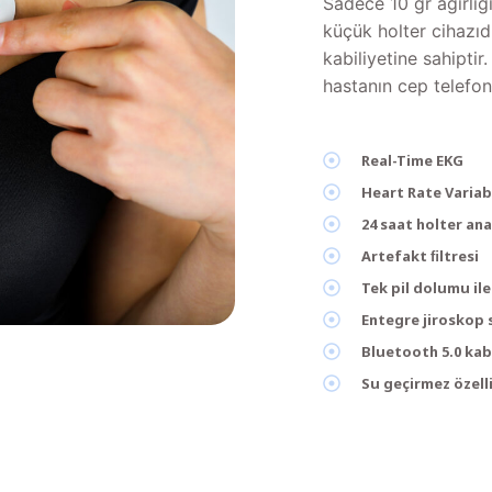
Sadece 10 gr ağırlı
küçük holter cihazıd
kabiliyetine sahiptir.
hastanın cep telefon
Real-Time EKG
Heart Rate Variabi
24 saat holter anal
Artefakt ﬁltresi
Tek pil dolumu il
Entegre jiroskop
Bluetooth 5.0 kab
Su geçirmez özell