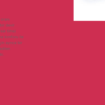
 oranı
bir devir
real time)
ma konforu ile
çin ayrıca bir
edilen
ir.